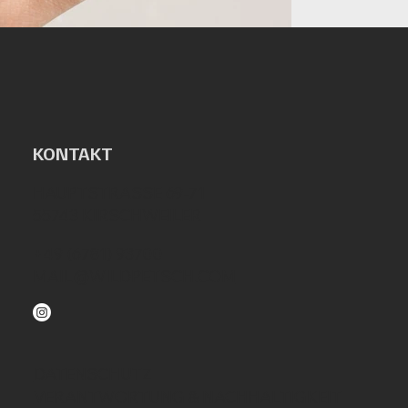
KONTAKT
HAUPTSTRASSE 69-71
55743 KIRSCHWEILER
+49 (6781) 93700
MAIL@WILDPETSCH.COM
DATENSCHUTZ
VERANTWORTUNG & NACHHALTIGKEIT