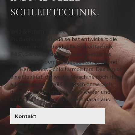
SCHLEIFTECHNIK.
Wild & Petsch hat eine einzigartige
Produktionsmethode selbst entwickelt: die
handgeführte individuelle Schleiftechnik
(HIS). Sie verbindet computergestütztes
Schleifen mit dem ausgebildeten Blick und
der Hand eines Schleifermeisters. Das ergibt
eine Qualität, die weder Maschine noch Hand
allein erreichen. Wild & Petsch entwickelt
diese Methode kontinuierlich weiter und
bildet jeden Fachmann intern daran aus.
Kontakt